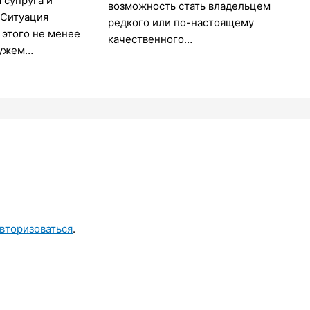
 супруга и
возможность стать владельцем
 Ситуация
редкого или по-настоящему
т этого не менее
качественного…
мужем…
вторизоваться
.