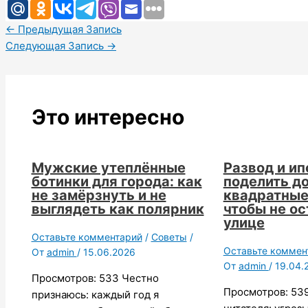
←
Предыдущая Запись
Следующая Запись
→
Это интересно
Мужские утеплённые
Развод и ип
ботинки для города: как
поделить до
не замёрзнуть и не
квадратные
выглядеть как полярник
чтобы не ос
улице
Оставьте комментарий
/
Советы
/
Оставьте коммен
От
admin
/
15.06.2026
От
admin
/
19.04.
Просмотров: 533 Честно
Просмотров: 53
признаюсь: каждый год я