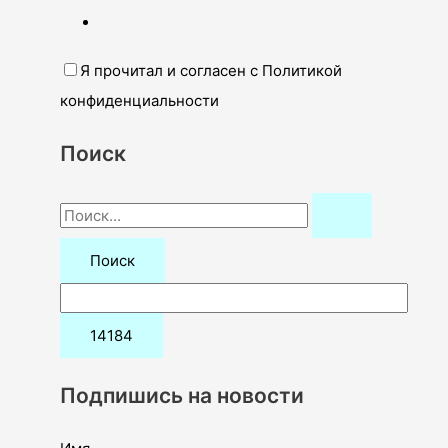
Я прочитал и согласен с Политикой
конфиденциальности
Поиск
П
о
и
с
к
:
Подпишись на новости