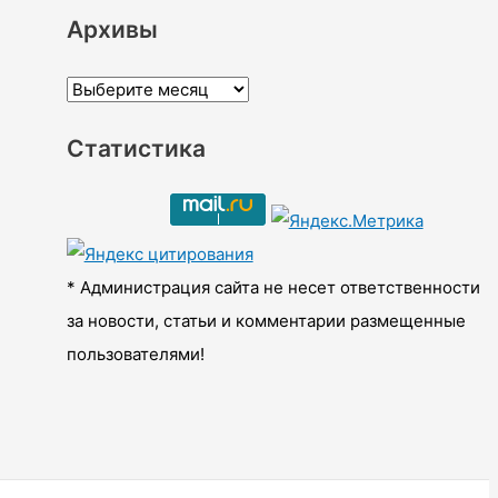
Архивы
А
р
Статистика
х
и
в
ы
* Администрация сайта не несет ответственности
за новости, статьи и комментарии размещенные
пользователями!