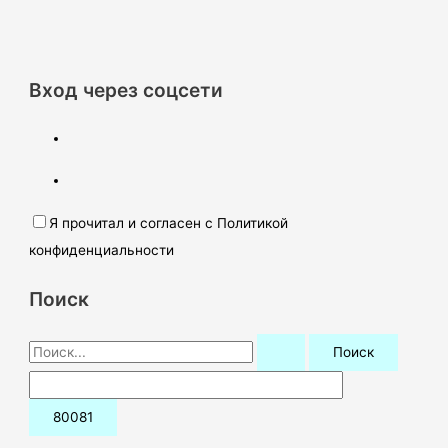
Вход через соцсети
Я прочитал и согласен с Политикой
конфиденциальности
Поиск
П
о
и
с