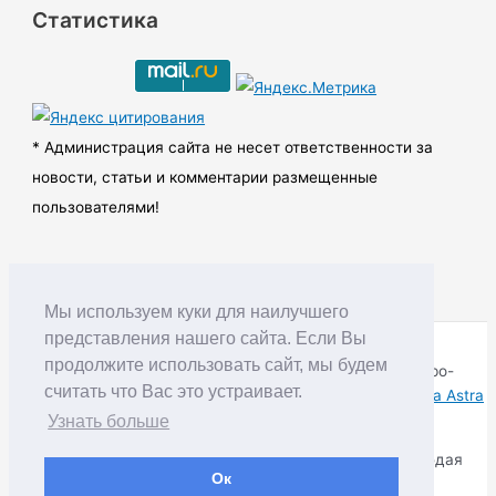
Статистика
х
и
в
ы
* Администрация сайта не несет ответственности за
новости, статьи и комментарии размещенные
пользователями!
Мы используем куки для наилучшего
представления нашего сайта. Если Вы
продолжите использовать сайт, мы будем
Copyright © RUDNIK.MOBI 28.06.2008 - 2026 | Северо-
считать что Вас это устраивает.
Енисейский округ Красноярского края | Powered by
Тема Astra
WordPress
Узнать больше
Копирование материалов разрешается только соблюдая
Ок
Правила