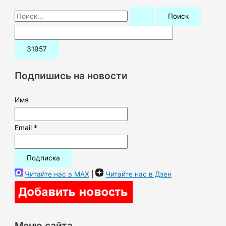
П
о
и
с
к
Подпишись на новости
:
Имя
Email *
Читайте нас в MAX
|
Читайте нас в Дзен
Меню сайта