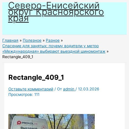
Северо-Енисейский
Перейти
округ Красноярского
к
края
содержимому
Главная
Полезное
Разное
Спасение для занятых: почему водители у метро
«Международная» выбирают выездной шиномонтаж
Rectangle_409_1
Rectangle_409_1
Оставьте комментарий
/ От
admin
/
12.03.2026
Просмотров:
111