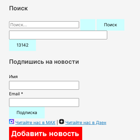
Поиск
П
о
и
с
к
Подпишись на новости
:
Имя
Email *
Читайте нас в MAX
|
Читайте нас в Дзен