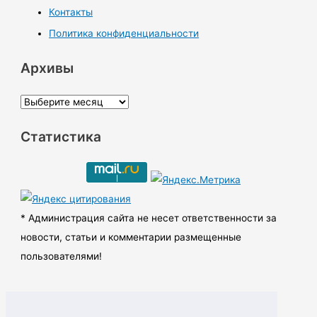
Контакты
Политика конфиденциальности
Архивы
А
р
Статистика
х
и
в
ы
* Администрация сайта не несет ответственности за
новости, статьи и комментарии размещенные
пользователями!