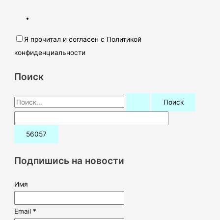
Я прочитал и согласен с Политикой
конфиденциальности
Поиск
П
о
и
с
к
Подпишись на новости
:
Имя
Email *