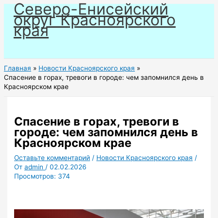
Северо-Енисейский
Перейти
округ Красноярского
к
края
содержимому
Главная
Новости Красноярского края
Спасение в горах, тревоги в городе: чем запомнился день в
Красноярском крае
Спасение в горах, тревоги в
городе: чем запомнился день в
Красноярском крае
Оставьте комментарий
/
Новости Красноярского края
/
От
admin
/
02.02.2026
Просмотров:
374