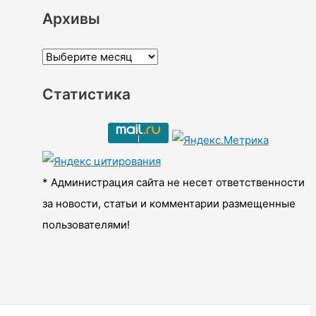
Архивы
А
р
Статистика
х
и
в
ы
* Администрация сайта не несет ответственности
за новости, статьи и комментарии размещенные
пользователями!