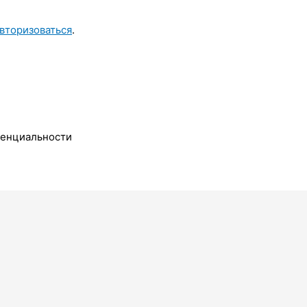
вторизоваться
.
денциальности