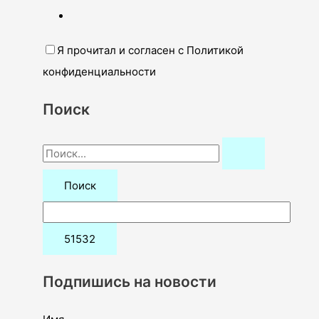
Я прочитал и согласен с Политикой
конфиденциальности
Поиск
П
о
и
с
к
:
Подпишись на новости