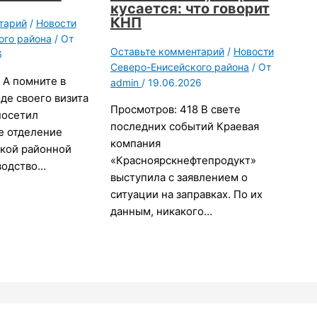
кусается: что говорит
КНП
тарий
/
Новости
ого района
/ От
Оставьте комментарий
/
Новости
6
Северо-Енисейского района
/ От
 А помните в
admin
/
19.06.2026
оде своего визита
Просмотров: 418 В свете
посетил
последних событий Краевая
е отделение
компания
кой районной
«Красноярскнефтепродукт»
водство…
выступила с заявлением о
ситуации на заправках. По их
данным, никакого…