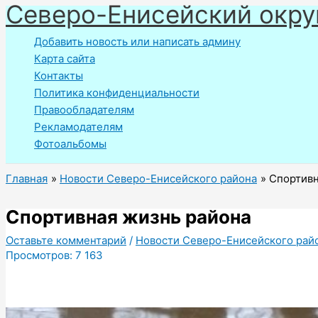
Северо-Енисейский окру
Перейти
к
Добавить новость или написать админу
содержимому
Карта сайта
Контакты
Политика конфиденциальности
Правообладателям
Рекламодателям
Фотоальбомы
Главная
Новости Северо-Енисейского района
Спортивн
Спортивная жизнь района
Оставьте комментарий
/
Новости Северо-Енисейского рай
Просмотров:
7 163