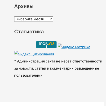
Архивы
А
р
Статистика
х
и
в
ы
* Администрация сайта не несет ответственности
за новости, статьи и комментарии размещенные
пользователями!