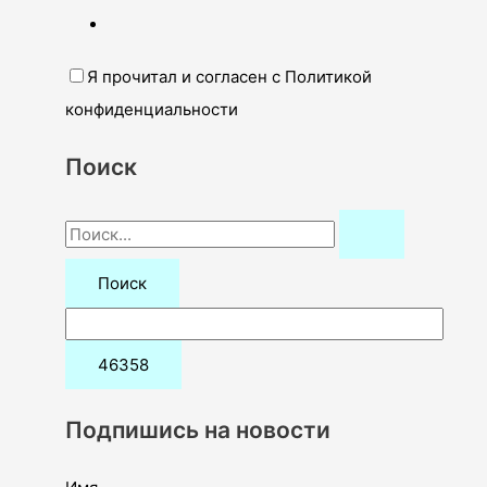
Я прочитал и согласен с Политикой
конфиденциальности
Поиск
П
о
и
с
к
:
Подпишись на новости