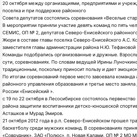
20 октября между организациями, предприятиями и учре
поселка и при поддержке районного
Совета депутатов состоялись соревнования «Веселые стар
В мероприятии приняли участие девять команд по пять че
СЕМИС, ОП № 2, депутатов Северо-Енисейского районного
Жюри в составе главы поселка Северо-Енисейского А.С. К
заместителя главы администрации района Н.Ю. Тефановой
Команды подобрались организованные и дружные. Взрослые
сути, соревнованиях. По словам ведущей Ирины Луночкино
традиционным, поскольку приносит пользу и дает эмоцион
По итогам соревнований первое место завоевала команда 
районного управления образования и третье место занял
России «Енисейский ».
с 19 по 22 октября в Лесосибирске состоялось первенство
района защитили воспитанники детско-юношеской спортив
Асташков и Мурад Эмиров.
21 октября 2012 года в р.п. Северо-Енисейском прошел т
баскетболу среди мужских команд. В соревнованиях приня
«Соврудник», ЗАО «Полюс», п. Новая Калами, ОП № 2 МО