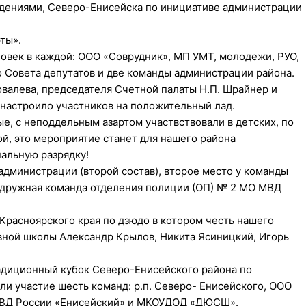
ждениями, Северо-Енисейска по инициативе администрации
ты».
ловек в каждой: ООО «Соврудник», МП УМТ, молодежи, РУО,
 Совета депутатов и две команды администрации района.
овалева, председателя Счетной палаты Н.П. Шрайнер и
 настроило участников на положительный лад.
, с неподдельным азартом участвствовали в детских, по
й, это мероприятие станет для нашего района
альную разрядку!
администрации (второй состав), второе место у команды
а дружная команда отделения полиции (ОП) № 2 МО МВД
 Красноярского края по дзюдо в котором честь нашего
ной школы Александр Крылов, Никита Ясиницкий, Игорь
радиционный кубок Северо-Енисейского района по
ли участие шесть команд: р.п. Северо- Енисейского, ООО
 МВД России «Енисейский» и МКОУДОД «ДЮСШ».