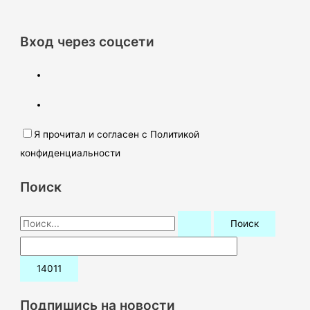
Вход через соцсети
Я прочитал и согласен с Политикой
конфиденциальности
Поиск
П
о
и
с
к
Подпишись на новости