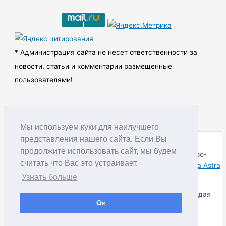
и
в
ы
* Администрация сайта не несет ответственности за
новости, статьи и комментарии размещенные
пользователями!
Мы используем куки для наилучшего
представления нашего сайта. Если Вы
продолжите использовать сайт, мы будем
Copyright © RUDNIK.MOBI 28.06.2008 - 2026 | Северо-
считать что Вас это устраивает.
Енисейский округ Красноярского края | Powered by
Тема Astra
WordPress
Узнать больше
Копирование материалов разрешается только соблюдая
Ок
Правила