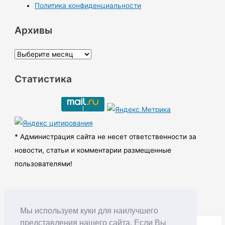
Политика конфиденциальности
Архивы
А
р
Статистика
х
и
в
ы
* Администрация сайта не несет ответственности за
новости, статьи и комментарии размещенные
пользователями!
Мы используем куки для наилучшего
представления нашего сайта. Если Вы