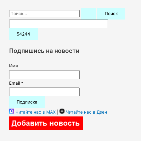
П
о
и
с
к
Подпишись на новости
:
Имя
Email *
Читайте нас в MAX
|
Читайте нас в Дзен