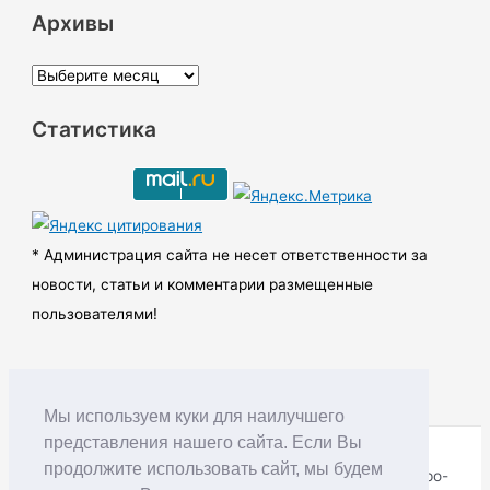
Архивы
А
р
Статистика
х
и
в
ы
* Администрация сайта не несет ответственности за
новости, статьи и комментарии размещенные
пользователями!
Мы используем куки для наилучшего
представления нашего сайта. Если Вы
продолжите использовать сайт, мы будем
Copyright © RUDNIK.MOBI 28.06.2008 - 2026 | Северо-