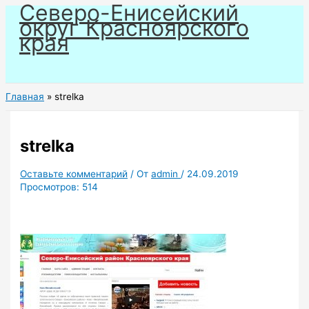
Северо-Енисейский
Перейти
округ Красноярского
к
края
содержимому
Главная
strelka
strelka
Оставьте комментарий
/ От
admin
/
24.09.2019
Просмотров:
514