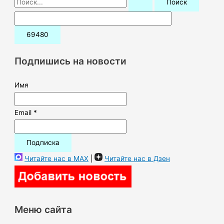
о
и
с
к
Подпишись на новости
:
Имя
Email *
Читайте нас в MAX
|
Читайте нас в Дзен
Меню сайта