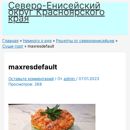
Северо-Енисейский
Перейти
округ Красноярского
к
края
содержимому
Главная
Немного о еде
Рецепты от североенисейцев
Суши-торт
maxresdefault
maxresdefault
Оставьте комментарий
/ От
admin
/
07.01.2023
Просмотров:
268