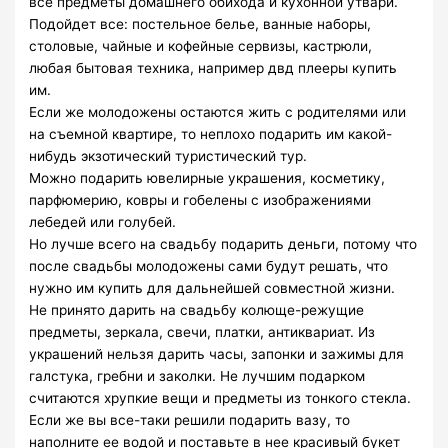
все предметы домашнего обихода и кухонной утвари.
Подойдет все: постельное белье, ванные наборы,
столовые, чайные и кофейные сервизы, кастрюли,
любая бытовая техника, например двд плееры купить
им.
Если же молодожены остаются жить с родителями или
на съемной квартире, то неплохо подарить им какой-
нибудь экзотический туристический тур.
Можно подарить ювелирные украшения, косметику,
парфюмерию, ковры и гобелены с изображениями
лебедей или голубей.
Но лучше всего на свадьбу подарить деньги, потому что
после свадьбы молодожены сами будут решать, что
нужно им купить для дальнейшей совместной жизни.
Не принято дарить на свадьбу колюще-режущие
предметы, зеркала, свечи, платки, антиквариат. Из
украшений нельзя дарить часы, запонки и зажимы для
галстука, гребни и заколки. Не лучшим подарком
считаются хрупкие вещи и предметы из тонкого стекла.
Если же вы все-таки решили подарить вазу, то
наполните ее водой и поставьте в нее красивый букет