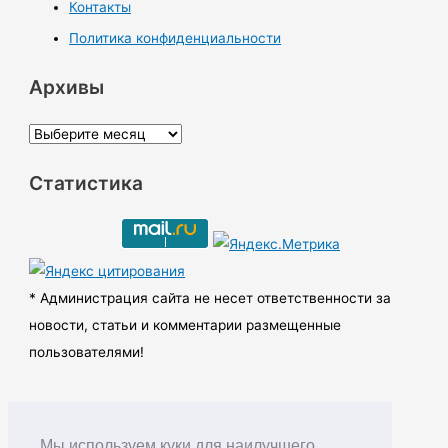
Контакты
Политика конфиденциальности
Архивы
А
р
Статистика
х
и
в
ы
* Администрация сайта не несет ответственности за
новости, статьи и комментарии размещенные
пользователями!
Мы используем куки для наилучшего