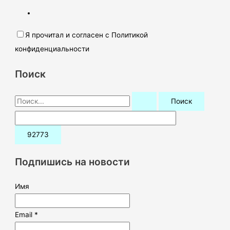
Я прочитал и согласен с Политикой
конфиденциальности
Поиск
П
о
и
с
к
Подпишись на новости
:
Имя
Email *