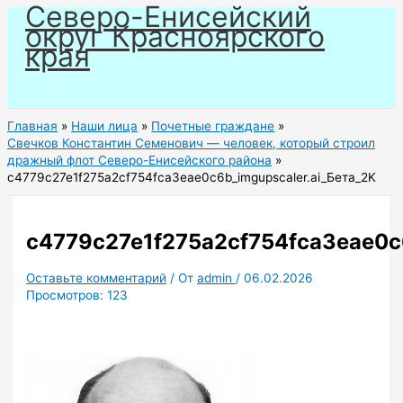
Северо-Енисейский
Перейти
округ Красноярского
к
края
содержимому
Главная
Наши лица
Почетные граждане
Свечков Константин Семенович — человек, который строил
дражный флот Северо-Енисейского района
c4779c27e1f275a2cf754fca3eae0c6b_imgupscaler.ai_Бета_2K
c4779c27e1f275a2cf754fca3eae0c6
Оставьте комментарий
/ От
admin
/
06.02.2026
Просмотров:
123