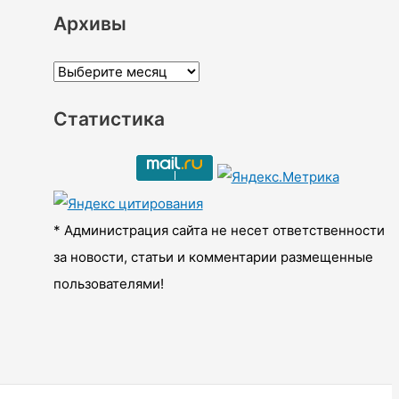
Архивы
А
р
Статистика
х
и
в
ы
* Администрация сайта не несет ответственности
за новости, статьи и комментарии размещенные
пользователями!