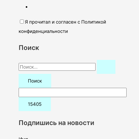
Я прочитал и согласен с Политикой
конфиденциальности
Поиск
П
о
и
с
к
:
Подпишись на новости