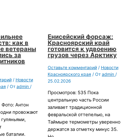
сильнее
Енисейский форсаж:
тв: как в
Красноярский край
е ветераны
готовится к удвоению
ись за
грузов через Арктику
итников
Оставьте комментарий
/
Новости
Красноярского края
/ От
admin
/
тарий
/
Новости
25.02.2026
рая
/ От
admin
/
Просмотров: 535 Пока
центральную часть России
 Фото: Антон
заливает традиционной
 одни провожают
февральской оттепелью, на
 гуляньями,
Таймыре термометры уверенно
т
держатся за отметку минус 35.
ые баталии.
Но…