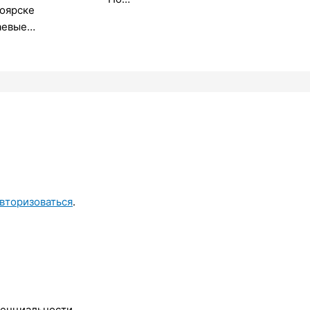
ноярске
аевые…
вторизоваться
.
денциальности