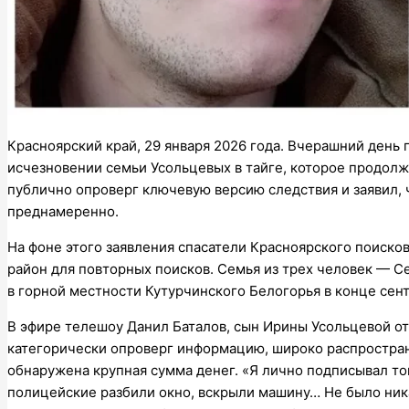
Красноярский край, 29 января 2026 года. Вчерашний день
исчезновении семьи Усольцевых в тайге, которое продол
публично опроверг ключевую версию следствия и заявил, 
преднамеренно.
На фоне этого заявления спасатели Красноярского поиско
район для повторных поисков. Семья из трех человек — С
в горной местности Кутурчинского Белогорья в конце сен
В эфире телешоу Данил Баталов, сын Ирины Усольцевой от
категорически опроверг информацию, широко распростран
обнаружена крупная сумма денег. «Я лично подписывал то
полицейские разбили окно, вскрыли машину… Не было ника