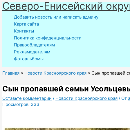
Северо-Енисейский окру
Перейти
к
Добавить новость или написать админу
содержимому
Карта сайта
Контакты
Политика конфиденциальности
Правообладателям
Рекламодателям
Фотоальбомы
Главная
Новости Красноярского края
Сын пропавшей с
Сын пропавшей семьи Усольцев
Оставьте комментарий
/
Новости Красноярского края
/ От
Просмотров:
333