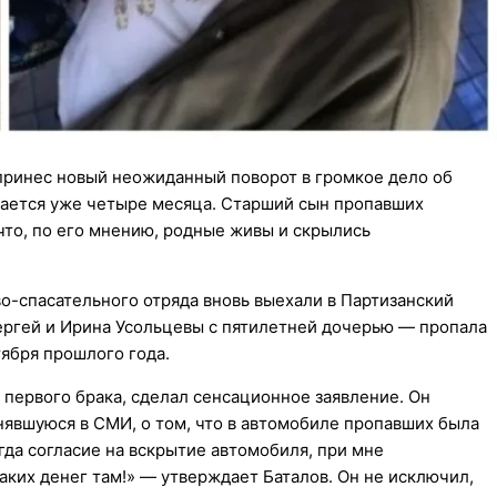
 принес новый неожиданный поворот в громкое дело об
жается уже четыре месяца. Старший сын пропавших
что, по его мнению, родные живы и скрылись
во-спасательного отряда вновь выехали в Партизанский
ергей и Ирина Усольцевы с пятилетней дочерью — пропала
тября прошлого года.
 первого брака, сделал сенсационное заявление. Он
явшуюся в СМИ, о том, что в автомобиле пропавших была
гда согласие на вскрытие автомобиля, при мне
ких денег там!» — утверждает Баталов. Он не исключил,