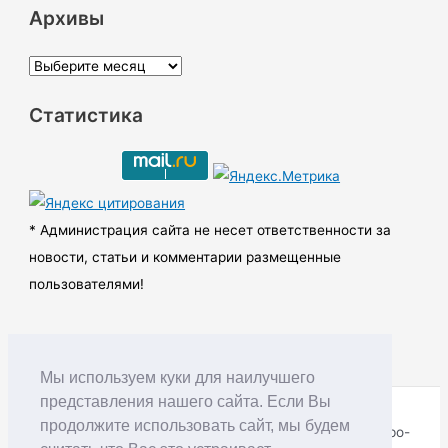
Архивы
А
р
Статистика
х
и
в
ы
* Администрация сайта не несет ответственности за
новости, статьи и комментарии размещенные
пользователями!
Мы используем куки для наилучшего
представления нашего сайта. Если Вы
продолжите использовать сайт, мы будем
Copyright © RUDNIK.MOBI 28.06.2008 - 2026 | Северо-