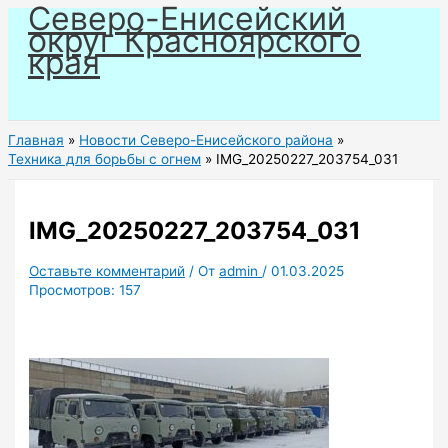
Северо-Енисейский
Перейти
округ Красноярского
к
края
содержимому
Главная
Новости Северо-Енисейского района
Техника для борьбы с огнем
IMG_20250227_203754_031
IMG_20250227_203754_031
Оставьте комментарий
/ От
admin
/
01.03.2025
Просмотров:
157