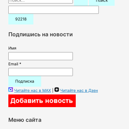
о
и
с
к
Подпишись на новости
:
Имя
Email *
Читайте нас в MAX
|
Читайте нас в Дзен
Меню сайта