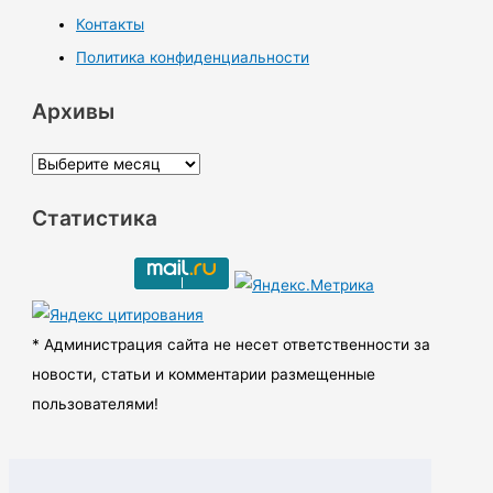
Контакты
Политика конфиденциальности
Архивы
А
р
Статистика
х
и
в
ы
* Администрация сайта не несет ответственности за
новости, статьи и комментарии размещенные
пользователями!