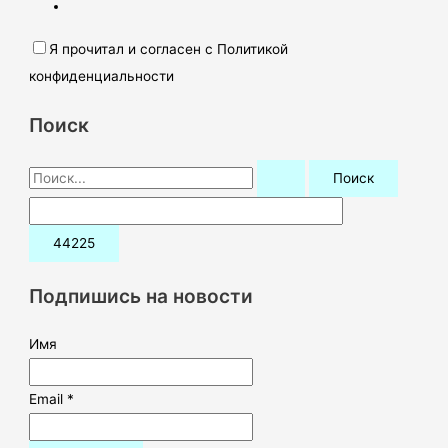
Я прочитал и согласен с Политикой
конфиденциальности
Поиск
П
о
и
с
к
Подпишись на новости
:
Имя
Email *