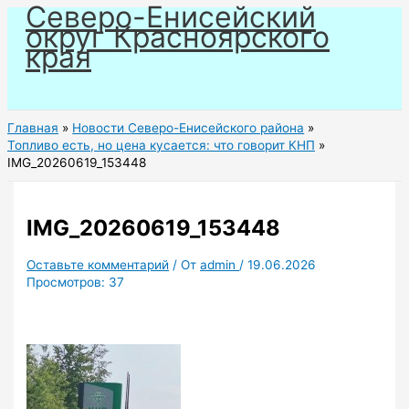
Северо-Енисейский
Перейти
округ Красноярского
к
края
содержимому
Главная
Новости Северо-Енисейского района
Топливо есть, но цена кусается: что говорит КНП
IMG_20260619_153448
IMG_20260619_153448
Оставьте комментарий
/ От
admin
/
19.06.2026
Просмотров:
37