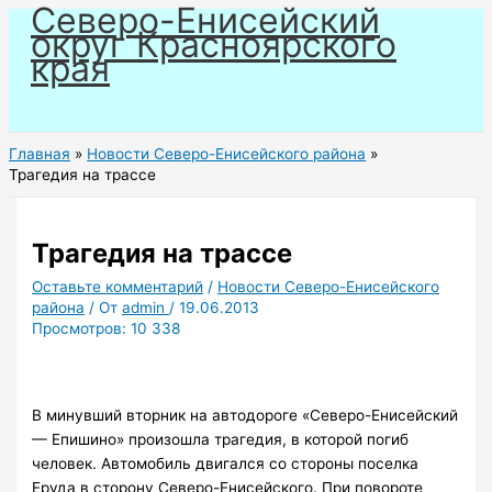
Северо-Енисейский
Перейти
округ Красноярского
к
края
содержимому
Главная
Новости Северо-Енисейского района
Трагедия на трассе
Трагедия на трассе
Оставьте комментарий
/
Новости Северо-Енисейского
района
/ От
admin
/
19.06.2013
Просмотров:
10 338
В минувший вторник на автодороге «Северо-Енисейский
— Епишино» произошла трагедия, в которой погиб
человек. Автомобиль двигался со стороны поселка
Еруда в сторону Северо-Енисейского. При повороте