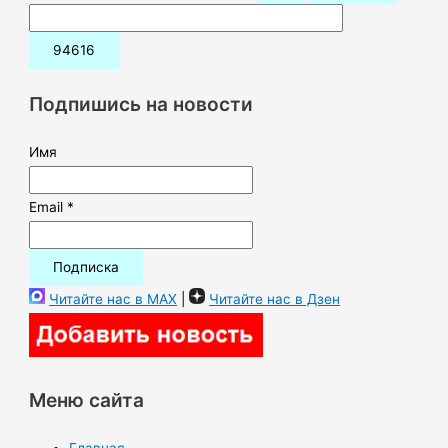
о
и
с
к
Подпишись на новости
:
Имя
Email *
Читайте нас в MAX
|
Читайте нас в Дзен
Меню сайта