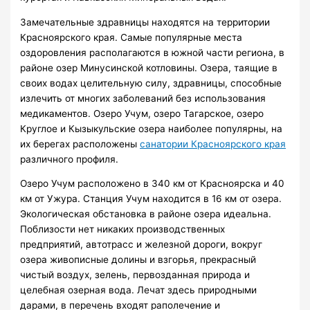
Замечательные здравницы находятся на территории
Красноярского края. Самые популярные места
оздоровления располагаются в южной части региона, в
районе озер Минусинской котловины. Озера, таящие в
своих водах целительную силу, здравницы, способные
излечить от многих заболеваний без использования
медикаментов. Озеро Учум, озеро Тагарское, озеро
Круглое и Кызыкульские озера наиболее популярны, на
их берегах расположены
санатории Красноярского края
различного профиля.
Озеро Учум расположено в 340 км от Красноярска и 40
км от Ужура. Станция Учум находится в 16 км от озера.
Экологическая обстановка в районе озера идеальна.
Поблизости нет никаких производственных
предприятий, автотрасс и железной дороги, вокруг
озера живописные долины и взгорья, прекрасный
чистый воздух, зелень, первозданная природа и
целебная озерная вода. Лечат здесь природными
дарами, в перечень входят раполечение и