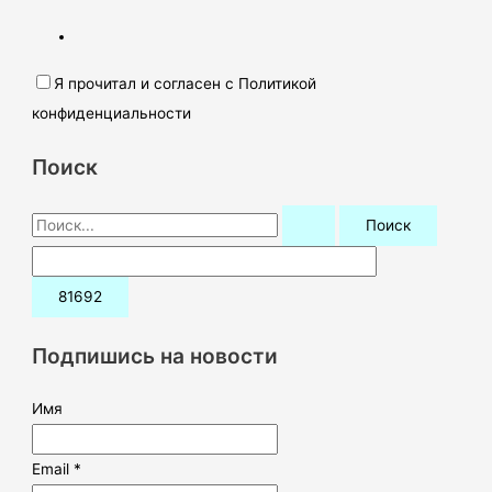
Я прочитал и согласен с Политикой
конфиденциальности
Поиск
П
о
и
с
к
Подпишись на новости
:
Имя
Email *