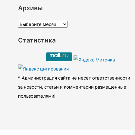
Архивы
А
р
Статистика
х
и
в
ы
* Администрация сайта не несет ответственности
за новости, статьи и комментарии размещенные
пользователями!