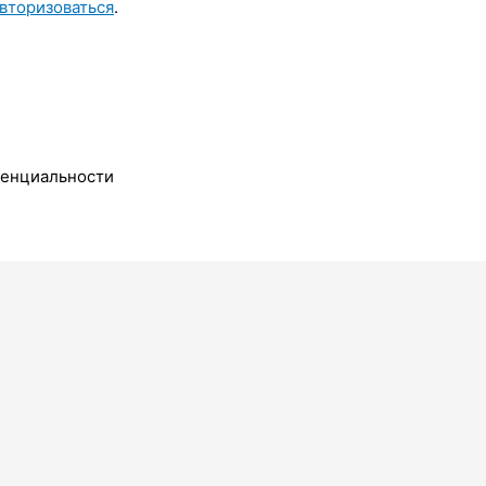
вторизоваться
.
денциальности