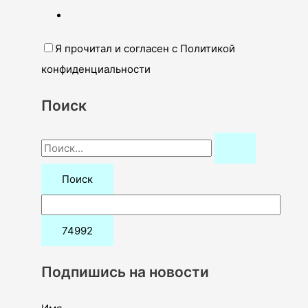
Я прочитал и согласен с Политикой
конфиденциальности
Поиск
П
о
и
с
к
:
Подпишись на новости