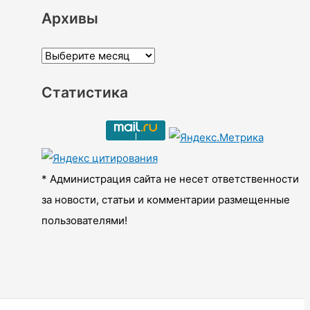
Архивы
А
р
Статистика
х
и
в
ы
* Администрация сайта не несет ответственности
за новости, статьи и комментарии размещенные
пользователями!