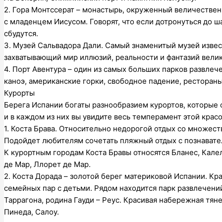
2. Гора Монтссерат – монастырь, окруженный величествен
с младенцем Иисусом. Говорят, что если дотронуться до ш
сбудутся.
3. Музей Сальвадора Дали. Самый знаменитый музей извест
захватывающий мир иллюзий, реальности и фантазий велик
4. Порт Авентура – один из самых больших парков развлече
каноэ, американские горки, свободное падение, рестораны
Курорты
Берега Испании богаты разнообразием курортов, которы
и в каждом из них вы увидите весь темперамент этой красо
1. Коста Брава. Относительно недорогой отдых со множест
Подойдет любителям сочетать пляжный отдых с познавате
К курортным городам Коста Бравы относятся Бланес, Калел
де Мар, Ллорет де Мар.
2. Коста Дорада – золотой берег материковой Испании. К
семейных пар с детьми. Рядом находится парк развлечени
Таррагона, родина Гауди – Реус. Красивая набережная тяне
Пинеда, Салоу.