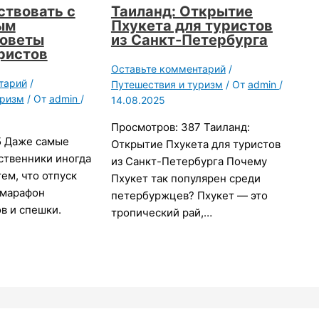
ствовать с
Таиланд: Открытие
ым
Пхукета для туристов
советы
из Санкт-Петербурга
ристов
Оставьте комментарий
/
тарий
/
Путешествия и туризм
/ От
admin
/
уризм
/ От
admin
/
14.08.2025
Просмотров: 387 Таиланд:
5 Даже самые
Открытие Пхукета для туристов
ственники иногда
из Санкт-Петербурга Почему
ем, что отпуск
Пхукет так популярен среди
 марафон
петербуржцев? Пхукет — это
в и спешки.
тропический рай,…