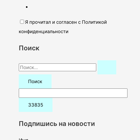
Я прочитал и согласен с Политикой
конфиденциальности
Поиск
П
о
и
с
к
:
Подпишись на новости