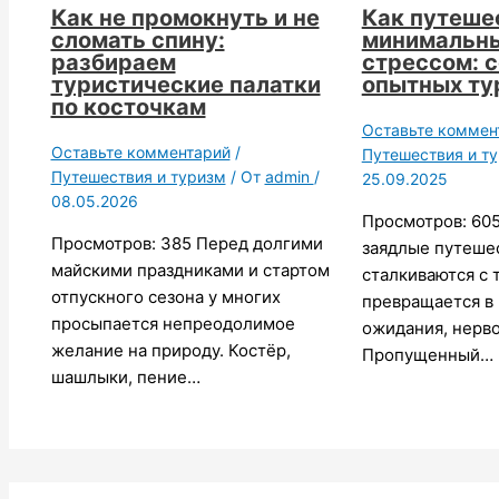
Как не промокнуть и не
Как путеше
сломать спину:
минимальн
разбираем
стрессом: 
туристические палатки
опытных ту
по косточкам
Оставьте коммен
Оставьте комментарий
/
Путешествия и т
Путешествия и туризм
/ От
admin
/
25.09.2025
08.05.2026
Просмотров: 60
Просмотров: 385 Перед долгими
заядлые путеше
майскими праздниками и стартом
сталкиваются с т
отпускного сезона у многих
превращается в
просыпается непреодолимое
ожидания, нерво
желание на природу. Костёр,
Пропущенный…
шашлыки, пение…