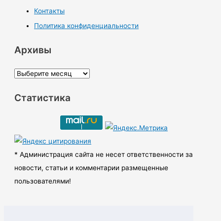
Контакты
Политика конфиденциальности
Архивы
А
р
Статистика
х
и
в
ы
* Администрация сайта не несет ответственности за
новости, статьи и комментарии размещенные
пользователями!