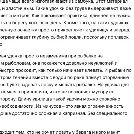
ища чаще всего изготавливают из бамбука. Этот материал
, и эластичным. Такие удочки без труда выдерживают даже
яет 5 метров. Как показывает практика, длиннее не нужно.
ь на берегу хоть весь день. Кроме того, на таких удочках
ленную оснастку просто прикрепляют к удилищу и вперед,
 ограничивает глубину рыбной ловли, поскольку поплавок
о.
кая удочка просто незаменима при рыбалке на
им рыболовам, она покажется довольно неуклюжей и
ыстро проходит, как только начинает клевать. И рыбаки по
тром течении вместе с водой по реке плывут оторванные
но будет задевать леску и мешать рыбалке. Но удочка для
 немного приподнята, и это не позволяет мусору ее
 сторону. Длину удилища такой удочки можно спокойно
необходимости. Из минусов – это явная ограниченность
дочка достаточно сложная и капризная. Без специального
дходит тем, кто не хочет ловить у берега и кого манит