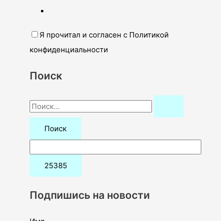
Я прочитал и согласен с Политикой
конфиденциальности
Поиск
П
о
и
с
к
:
Подпишись на новости