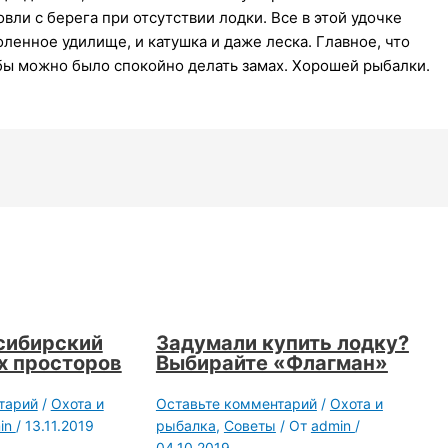
вли с берега при отсутствии лодки. Все в этой удочке
ленное удилище, и катушка и даже леска. Главное, что
бы можно было спокойно делать замах. Хорошей рыбалки.
сибирский
Задумали купить лодку?
х просторов
Выбирайте «Флагман»
тарий
/
Охота и
Оставьте комментарий
/
Охота и
in
/
13.11.2019
рыбалка
,
Советы
/ От
admin
/
04.10.2019