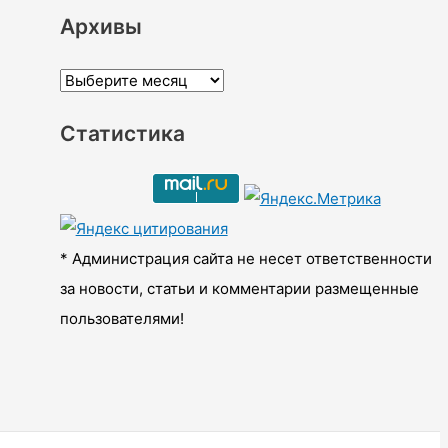
Архивы
А
р
Статистика
х
и
в
ы
* Администрация сайта не несет ответственности
за новости, статьи и комментарии размещенные
пользователями!