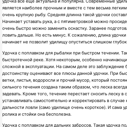
удочка все еще актуальна и популярна. Современные удил
является наиболее прочным и вместе с тем весьма легким
очень крупную рыбу. Средняя длинна такой удочки составл
Начинает уставать рука, а с пятиметровкой можно просидет
очень быстро можно заменить оснастку. Заранее подготов
ловить дальше. Но есть минус. К сожалению, длина удочки
начинает не позволит удилищу опуститься слишком глубок
Удочка с поплавком для рыбалки при быстром течении. Та
быстротечной реке. Хотя некоторым, особенно начинающ
сложной в эксплуатации. На самом деле это заблуждение б
достоинству оценивают все плюсы данной удочки. При быс
ветки, листья, водоросли и прочий мусор, который постоян
сильного течения создана таким образом, что леска всегда
задевать. Кроме того, течение перестает сносить леску в
устанавливать самостоятельно и корректировать в случае 
дальности ловли (само удилище очень короткое). И сама у
ролика и стойки она бесполезна.
Удочка с поплавком для дальних забросов. Такая удочка по