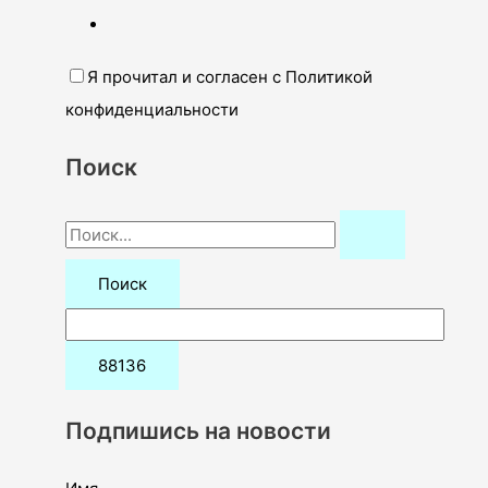
Я прочитал и согласен с Политикой
конфиденциальности
Поиск
П
о
и
с
к
:
Подпишись на новости