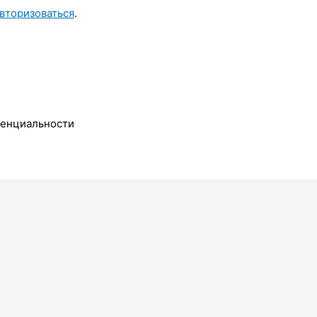
вторизоваться
.
денциальности