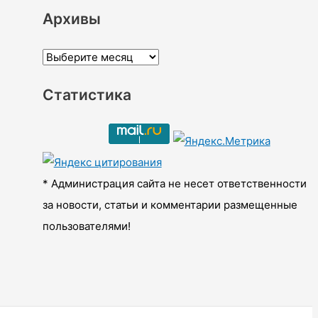
Архивы
А
р
Статистика
х
и
в
ы
* Администрация сайта не несет ответственности
за новости, статьи и комментарии размещенные
пользователями!