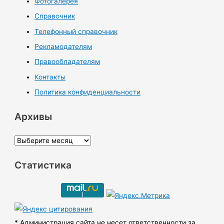
Фотогалерея
Справочник
Телефонный справочник
Рекламодателям
Правообладателям
Контакты
Политика конфиденциальности
Архивы
А
р
Статистика
х
и
в
ы
* Администрация сайта не несет ответственности за