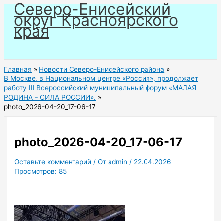
Северо-Енисейский
Перейти
округ Красноярского
к
края
содержимому
Главная
Новости Северо-Енисейского района
В Москве, в Национальном центре «Россия», продолжает
работу III Всероссийский муниципальный форум «МАЛАЯ
РОДИНА – СИЛА РОССИИ».
photo_2026-04-20_17-06-17
photo_2026-04-20_17-06-17
Оставьте комментарий
/ От
admin
/
22.04.2026
Просмотров:
85