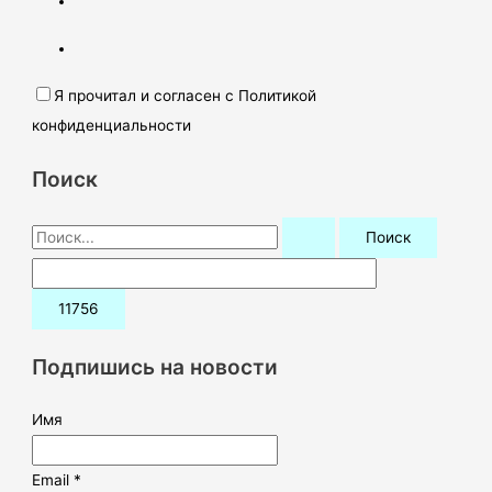
Я прочитал и согласен с Политикой
конфиденциальности
Поиск
П
о
и
с
к
Подпишись на новости
:
Имя
Email *