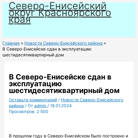
Северо-Енисейский
Перейти
округ Красноярского
к
края
содержимому
Главная
Новости Северо-Енисейского района
В Северо-Енисейске сдан в эксплуатацию
шестидесятиквартирный дом
В Северо-Енисейске сдан в
эксплуатацию
шестидесятиквартирный дом
Оставьте комментарий
/
Новости Северо-Енисейского
района
/ От
admin
/
18.01.2024
Просмотров:
2 500
В прошлом году в Северо-Енисейском было построено и