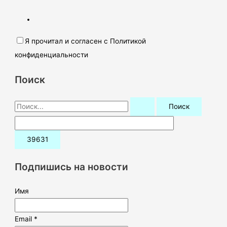
Я прочитал и согласен с Политикой
конфиденциальности
Поиск
П
о
и
с
к
Подпишись на новости
:
Имя
Email *