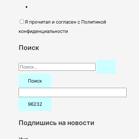
Я прочитал и согласен с Политикой
конфиденциальности
Поиск
П
о
и
с
к
:
Подпишись на новости