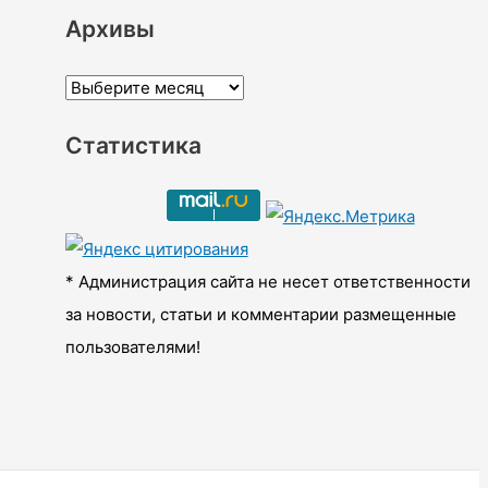
Архивы
А
р
Статистика
х
и
в
ы
* Администрация сайта не несет ответственности
за новости, статьи и комментарии размещенные
пользователями!