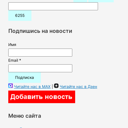
о
и
с
к
Подпишись на новости
:
Имя
Email *
Читайте нас в MAX
|
Читайте нас в Дзен
Меню сайта