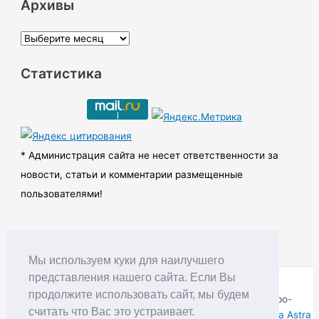
Архивы
А
р
Статистика
х
и
в
ы
* Администрация сайта не несет ответственности за
новости, статьи и комментарии размещенные
пользователями!
Мы используем куки для наилучшего
представления нашего сайта. Если Вы
продолжите использовать сайт, мы будем
Copyright © RUDNIK.MOBI 28.06.2008 - 2026 | Северо-
считать что Вас это устраивает.
Енисейский округ Красноярского края | Powered by
Тема Astra