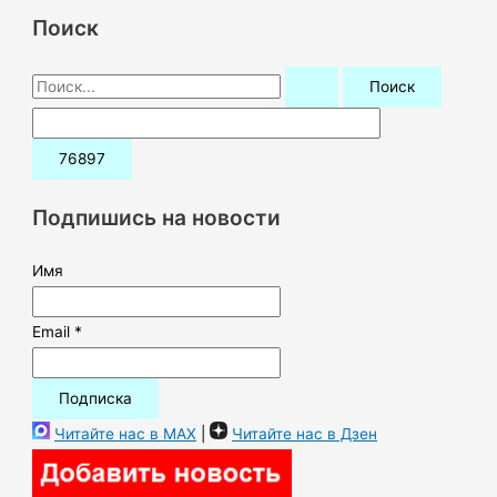
Поиск
П
о
и
с
к
Подпишись на новости
:
Имя
Email *
Читайте нас в MAX
|
Читайте нас в Дзен