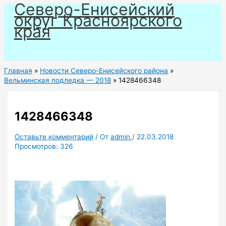
Северо-Енисейский
Перейти
округ Красноярского
к
края
содержимому
Главная
Новости Северо-Енисейского района
Вельминская подледка — 2018
1428466348
1428466348
Оставьте комментарий
/ От
admin
/
22.03.2018
Просмотров:
326