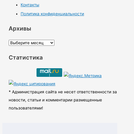
Контакты
Политика конфиденциальности
Архивы
А
р
Статистика
х
и
в
ы
* Администрация сайта не несет ответственности за
новости, статьи и комментарии размещенные
пользователями!