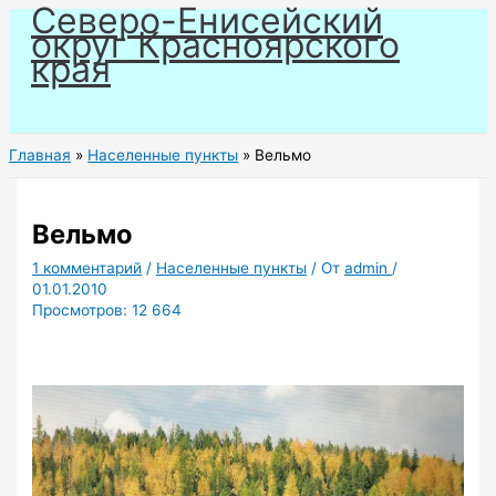
Северо-Енисейский
Перейти
округ Красноярского
к
края
содержимому
Главная
Населенные пункты
Вельмо
Вельмо
1 комментарий
/
Населенные пункты
/ От
admin
/
01.01.2010
Просмотров:
12 664