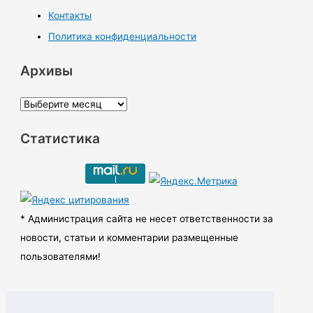
Контакты
Политика конфиденциальности
Архивы
А
р
Статистика
х
и
в
ы
* Администрация сайта не несет ответственности за
новости, статьи и комментарии размещенные
пользователями!