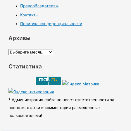
Правообладателям
Контакты
Политика конфиденциальности
Архивы
А
р
Статистика
х
и
в
ы
* Администрация сайта не несет ответственности за
новости, статьи и комментарии размещенные
пользователями!