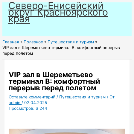
Северо-Енисейский
Перейти
округ Красноярского
к
края
содержимому
Главная
Полезное
Путешествия и туризм
VIP зал в Шереметьево терминал B: комфортный перерыв
перед полетом
VIP зал в Шереметьево
терминал B: комфортный
перерыв перед полетом
Оставьте комментарий
/
Путешествия и туризм
/ От
admin
/
02.04.2025
Просмотров:
6 244