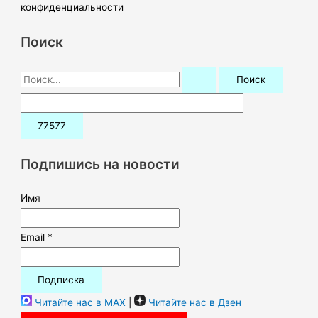
конфиденциальности
Поиск
П
о
и
с
к
Подпишись на новости
:
Имя
Email *
Читайте нас в MAX
|
Читайте нас в Дзен