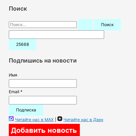
Поиск
П
о
и
с
к
Подпишись на новости
:
Имя
Email *
Читайте нас в MAX
|
Читайте нас в Дзен