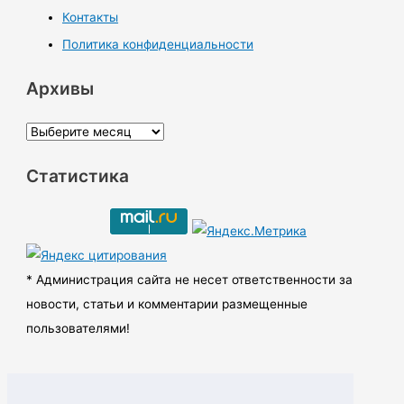
Контакты
Политика конфиденциальности
Архивы
А
р
Статистика
х
и
в
ы
* Администрация сайта не несет ответственности за
новости, статьи и комментарии размещенные
пользователями!