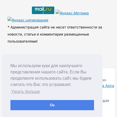
и
в
ы
* Администрация сайта не несет ответственности за
новости, статьи и комментарии размещенные
пользователями!
Мы используем куки для наилучшего
представления нашего сайта. Если Вы
продолжите использовать сайт, мы будем
Copyright © RUDNIK.MOBI 28.06.2008 - 2026 | Северо-
считать что Вас это устраивает.
Енисейский округ Красноярского края | Powered by
Тема Astra
WordPress
Узнать больше
Копирование материалов разрешается только соблюдая
Ок
Правила