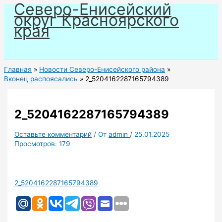
Северо-Енисейский
Перейти
округ Красноярского
к
края
содержимому
Главная
Новости Северо-Енисейского района
Вконец распоясались
2_5204162287165794389
2_5204162287165794389
Оставьте комментарий
/ От
admin
/
25.01.2025
Просмотров:
179
2_5204162287165794389