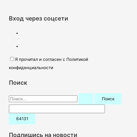
Вход через соцсети
Я прочитал и согласен с Политикой
конфиденциальности
Поиск
П
о
и
с
к
Подпишись на новости