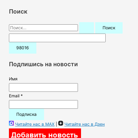
Поиск
П
о
и
с
к
Подпишись на новости
:
Имя
Email *
Читайте нас в MAX
|
Читайте нас в Дзен