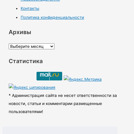
Контакты
Политика конфиденциальности
Архивы
А
р
Статистика
х
и
в
ы
* Администрация сайта не несет ответственности за
новости, статьи и комментарии размещенные
пользователями!