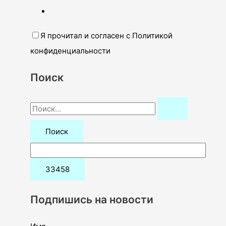
Я прочитал и согласен с Политикой
конфиденциальности
Поиск
П
о
и
с
к
:
Подпишись на новости