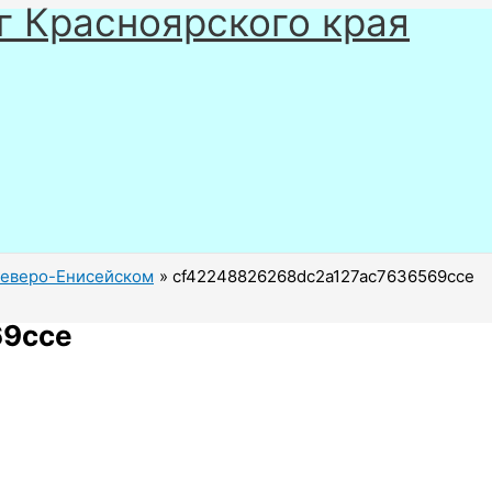
г Красноярского края
Северо-Енисейском
cf42248826268dc2a127ac7636569cce
69cce