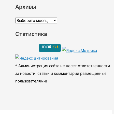
Архивы
А
р
Статистика
х
и
в
ы
* Администрация сайта не несет ответственности
за новости, статьи и комментарии размещенные
пользователями!