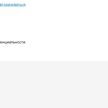
вторизоваться
.
денциальности