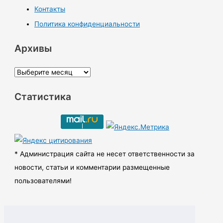
Контакты
Политика конфиденциальности
Архивы
А
р
Статистика
х
и
в
ы
* Администрация сайта не несет ответственности за
новости, статьи и комментарии размещенные
пользователями!