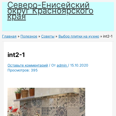
Северо-Енисейский
Перейти
округ Красноярского
к
края
содержимому
Главная
Полезное
Советы
Выбор плитки на кухню
int2-1
int2-1
Оставьте комментарий
/ От
admin
/
15.10.2020
Просмотров:
395