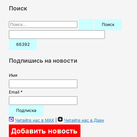
Поиск
П
о
и
с
к
Подпишись на новости
:
Имя
Email *
Читайте нас в MAX
|
Читайте нас в Дзен