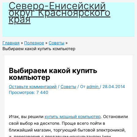
Северо-Енисейский
Перейти
округ Красноярского
к
края
содержимому
Главная
Полезное
Советы
Выбираем какой купить компьютер
Выбираем какой купить
компьютер
Оставьте комментарий
/
Советы
/ От
admin
/
28.04.2014
Просмотров:
7 440
Итак, вы решили
купить мощный компьютер
. Остановили
свой выбор на десктопе. Проще всего пойти в
ближайший магазин, торгующий бытовой электроникой,
и, переговорив с продавцом-консультантом (или