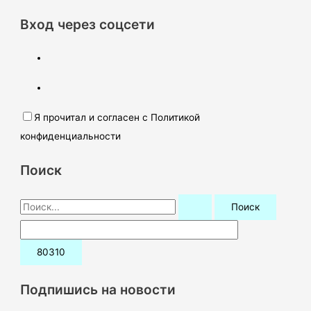
Вход через соцсети
Я прочитал и согласен с Политикой
конфиденциальности
Поиск
П
о
и
с
к
Подпишись на новости
: