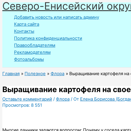
Северо-Енисейский окру
Перейти
к
Добавить новость или написать админу
содержимому
Карта сайта
Контакты
Политика конфиденциальности
Правообладателям
Рекламодателям
Фотоальбомы
Главная
Полезное
Флора
Выращивание картофеля на 
Выращивание картофеля на свое
Оставьте комментарий
/
Флора
/ От
Елена Борисова (Богда
Просмотров:
8 551
Многие дачники задаются вопросом: Почему у соседа карт