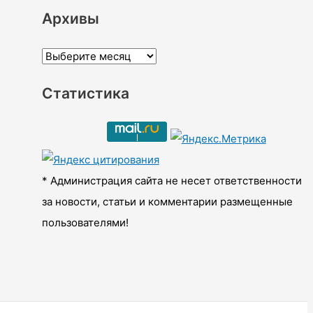
Архивы
А
р
Статистика
х
и
в
ы
* Администрация сайта не несет ответственности
за новости, статьи и комментарии размещенные
пользователями!