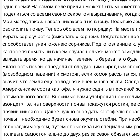
одно время! На самом деле причин может быть множество: 
поделиться со всеми своим секретом выращивания, когда 
Мой метод такой: навоза никакого я не вношу. Посыпаю з
раскислить почву. Теперь обо всем по порядку: На месте 
Убрать сор с участка (выкопать с корнем). Подготовленно
способствует уничтожению сорняков. Подготовленные клубн
картофеля ломать ни в коем случае нельзя- может замедли
выждать время, когда начинает зеленеть береза- это будет 
Влажность почвы определяют следующим народным способ
(в свободном падении) и смотрят, если комок рассыпался, т
значит, что земля еще холодная и вней много влаги. След
Американские сорта картофеля нужно садить в песчаной зо
оптимального роста. Вносимые вами удобрения необходим
взойдет» т.е. на поверхности почвы покажутся ростки, ее 
появившийся сор. Далее нужно снов дать картофелю порас
почвы – необходимо будет снова окучить стебли. При нео
колорадским жуком, путем опрыскивания специальным рас
поливать самостоятельно до двух раз за сезон обязательно