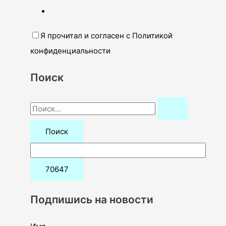
Я прочитал и согласен с Политикой
конфиденциальности
Поиск
П
о
и
с
к
:
Подпишись на новости