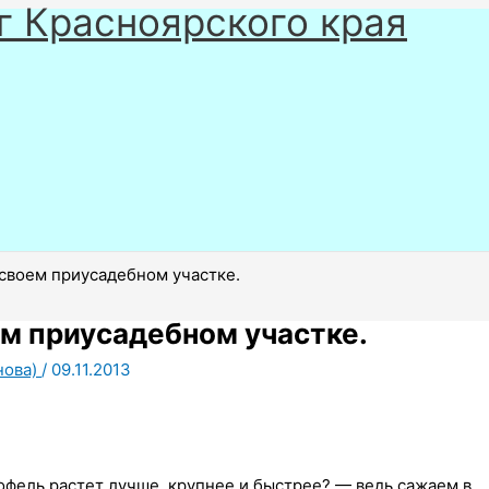
г Красноярского края
своем приусадебном участке.
м приусадебном участке.
нова)
/
09.11.2013
офель растет лучше, крупнее и быстрее? — ведь сажаем в