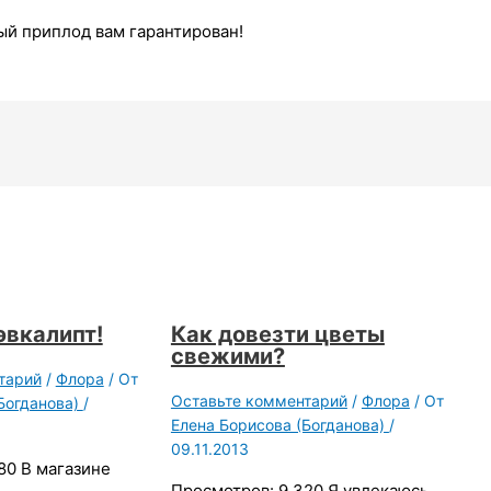
ый приплод вам гарантирован!
эвкалипт!
Как довезти цветы
свежими?
тарий
/
Флора
/ От
Оставьте комментарий
/
Флора
/ От
Богданова)
/
Елена Борисова (Богданова)
/
09.11.2013
80 В магазине
Просмотров: 9 320 Я увлекаюсь