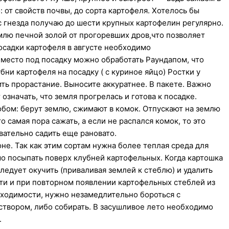
от свойств почвы, до сорта картофеля. Хотелось бы
с гнезда получаю до шести крупных картофелин регулярно.
емлю печной золой от прогоревших дров,что позволяет
посадки картофеля в августе необходимо
е место под посадку можно обработать Раундапом, что
и картофеля на посадку ( с куриное яйцо) Ростки у
ть прорастание. Выносите аккуратнее. В пакете. Важно
означать, что земля прогрелась и готова к посадке.
ом: берут землю, сжимают в комок. Отпускают на землю
о самая пора сажать, а если не распался комок, то это
овательно садить еще рановато.
не. Так как этим сортам нужна более теплая среда для
о посыпать поверх клубней картофельных. Когда картошка
следует окучить (приваливая землей к стеблю) и удалить
ти и при повторном появлении картофельных стеблей из
бходимости, нужно незамедлительно бороться с
твором, либо собирать. В засушливое лето необходимо
.