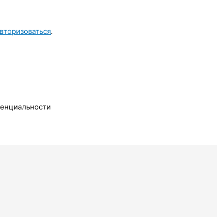
вторизоваться
.
денциальности