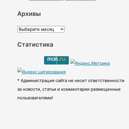
Архивы
А
р
Статистика
х
и
в
ы
* Администрация сайта не несет ответственности
за новости, статьи и комментарии размещенные
пользователями!