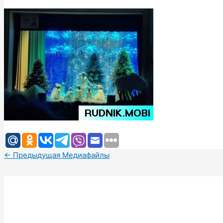
←
Предыдущая Медиафайлы