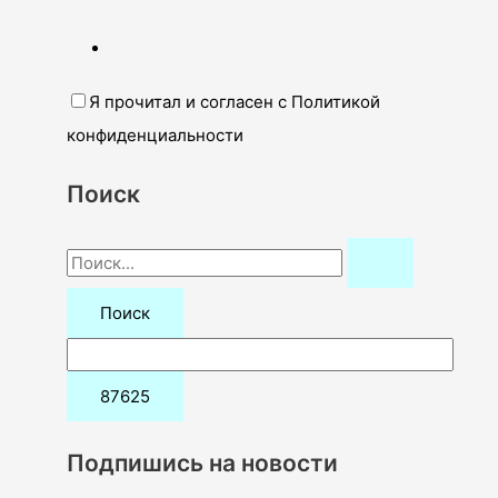
Я прочитал и согласен с Политикой
конфиденциальности
Поиск
П
о
и
с
к
:
Подпишись на новости