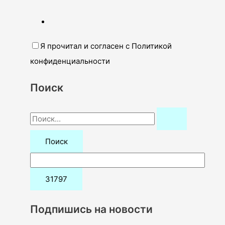
Я прочитал и согласен с Политикой
конфиденциальности
Поиск
П
о
и
с
к
:
Подпишись на новости