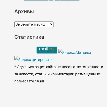
Архивы
А
р
Статистика
х
и
в
ы
* Администрация сайта не несет ответственности
за новости, статьи и комментарии размещенные
пользователями!