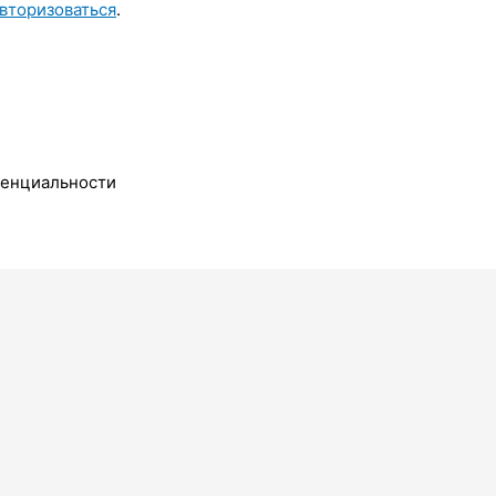
вторизоваться
.
денциальности