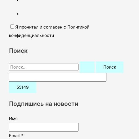
Я прочитал и согласен с Политикой
конфиденциальности
Поиск
П
о
и
с
к
Подпишись на новости
:
Имя
Email *