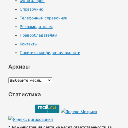
Фотогалерея
Справочник
Телефонный справочник
Рекламодателям
Правообладателям
Контакты
Политика конфиденциальности
Архивы
А
р
Статистика
х
и
в
ы
* Администрация сайта не несет ответственности за