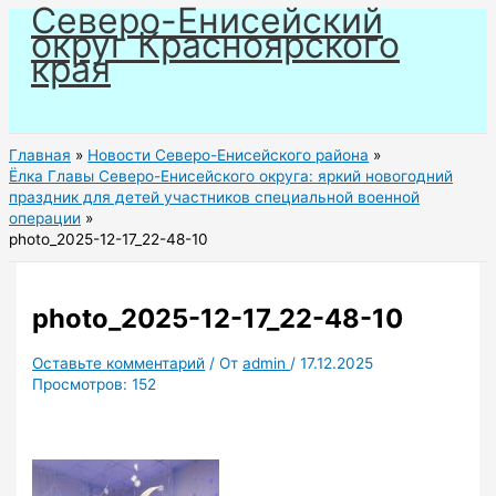
Северо-Енисейский
Перейти
округ Красноярского
к
края
содержимому
Главная
Новости Северо-Енисейского района
Ёлка Главы Северо-Енисейского округа: яркий новогодний
праздник для детей участников специальной военной
операции
photo_2025-12-17_22-48-10
photo_2025-12-17_22-48-10
Оставьте комментарий
/ От
admin
/
17.12.2025
Просмотров:
152