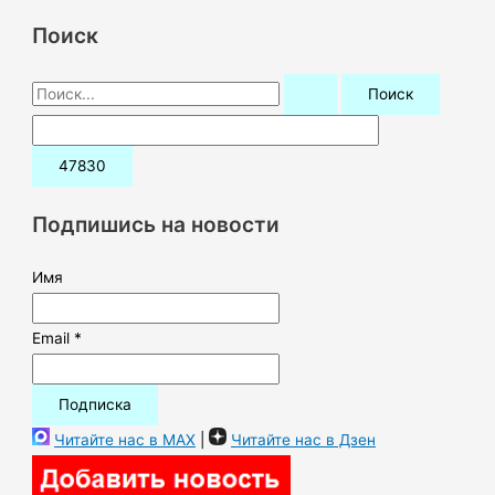
Поиск
П
о
и
с
к
Подпишись на новости
:
Имя
Email *
Читайте нас в MAX
|
Читайте нас в Дзен