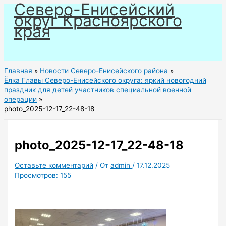
Северо-Енисейский
Перейти
округ Красноярского
к
края
содержимому
Главная
Новости Северо-Енисейского района
Ёлка Главы Северо-Енисейского округа: яркий новогодний
праздник для детей участников специальной военной
операции
photo_2025-12-17_22-48-18
photo_2025-12-17_22-48-18
Оставьте комментарий
/ От
admin
/
17.12.2025
Просмотров:
155