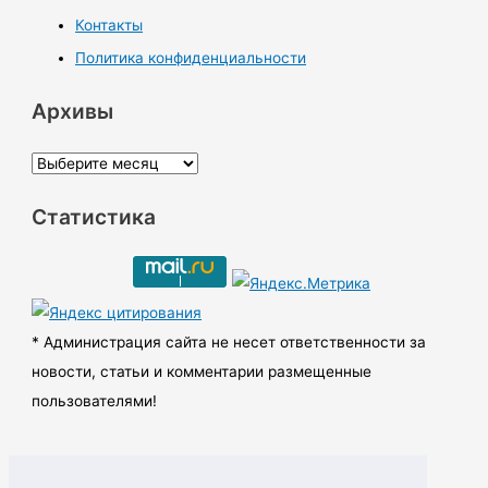
Контакты
Политика конфиденциальности
Архивы
А
р
Статистика
х
и
в
ы
* Администрация сайта не несет ответственности за
новости, статьи и комментарии размещенные
пользователями!