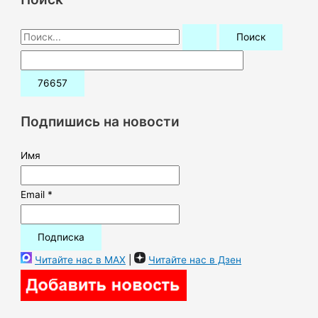
П
о
и
с
к
Подпишись на новости
:
Имя
Email *
Читайте нас в MAX
|
Читайте нас в Дзен