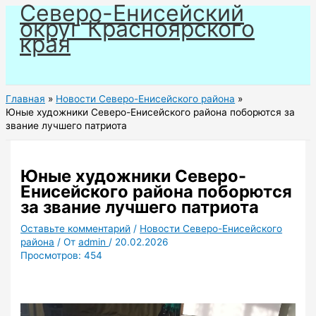
Северо-Енисейский
Перейти
округ Красноярского
к
края
содержимому
Главная
Новости Северо-Енисейского района
Юные художники Северо-Енисейского района поборются за
звание лучшего патриота
Юные художники Северо-
Енисейского района поборются
за звание лучшего патриота
Оставьте комментарий
/
Новости Северо-Енисейского
района
/ От
admin
/
20.02.2026
Просмотров:
454