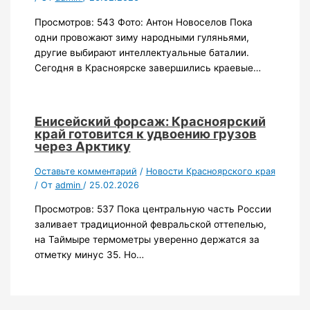
Просмотров: 543 Фото: Антон Новоселов Пока
одни провожают зиму народными гуляньями,
другие выбирают интеллектуальные баталии.
Сегодня в Красноярске завершились краевые…
Енисейский форсаж: Красноярский
край готовится к удвоению грузов
через Арктику
Оставьте комментарий
/
Новости Красноярского края
/ От
admin
/
25.02.2026
Просмотров: 537 Пока центральную часть России
заливает традиционной февральской оттепелью,
на Таймыре термометры уверенно держатся за
отметку минус 35. Но…