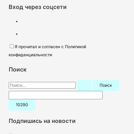
Вход через соцсети
Я прочитал и согласен с Политикой
конфиденциальности
Поиск
П
о
и
с
к
Подпишись на новости
: