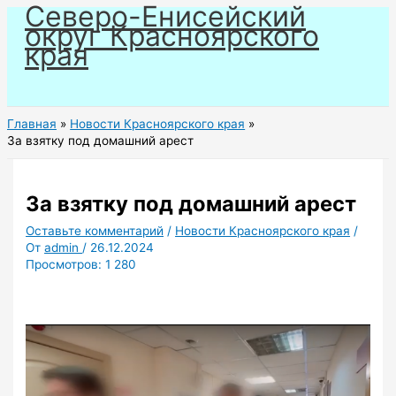
Северо-Енисейский
Перейти
округ Красноярского
к
края
содержимому
Главная
Новости Красноярского края
За взятку под домашний арест
За взятку под домашний арест
Оставьте комментарий
/
Новости Красноярского края
/
От
admin
/
26.12.2024
Просмотров:
1 280