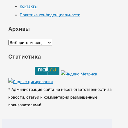
Контакты
Политика конфиденциальности
Архивы
А
р
Статистика
х
и
в
ы
* Администрация сайта не несет ответственности за
новости, статьи и комментарии размещенные
пользователями!