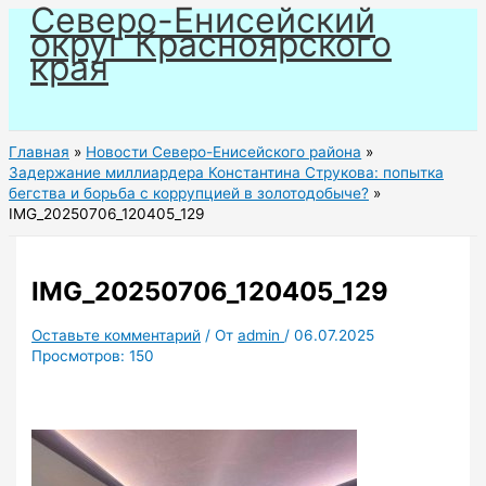
Северо-Енисейский
Перейти
округ Красноярского
к
края
содержимому
Главная
Новости Северо-Енисейского района
Задержание миллиардера Константина Струкова: попытка
бегства и борьба с коррупцией в золотодобыче?
IMG_20250706_120405_129
IMG_20250706_120405_129
Оставьте комментарий
/ От
admin
/
06.07.2025
Просмотров:
150