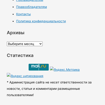
Правообладателям
Контакты
Политика конфиденциальности
Архивы
А
р
Статистика
х
и
в
ы
* Администрация сайта не несет ответственности за
новости, статьи и комментарии размещенные
пользователями!