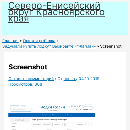
Северо-Енисейский
Перейти
округ Красноярского
к
края
содержимому
Главная
Охота и рыбалка
Задумали купить лодку? Выбирайте «Флагман»
Screenshot
Screenshot
Оставьте комментарий
/ От
admin
/
04.10.2019
Просмотров:
368