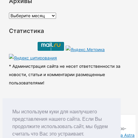
Архивы
А
р
Статистика
х
и
в
ы
* Администрация сайта не несет ответственности за
новости, статьи и комментарии размещенные
пользователями!
Мы используем куки для наилучшего
представления нашего сайта. Если Вы
продолжите использовать сайт, мы будем
Copyright © RUDNIK.MOBI 28.06.2008 - 2026 | Северо-
считать что Вас это устраивает.
Енисейский округ Красноярского края | Powered by
Тема Astra