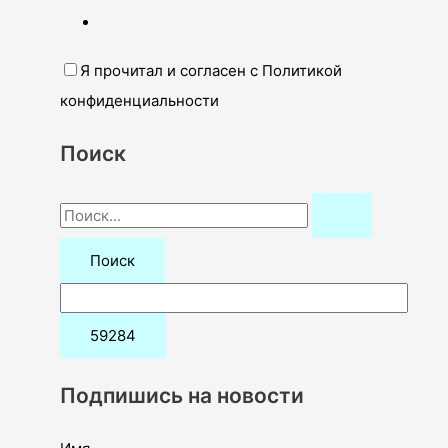
Я прочитал и согласен с Политикой
конфиденциальности
Поиск
П
о
и
с
к
:
Подпишись на новости