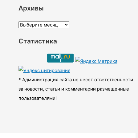
Архивы
А
р
Статистика
х
и
в
ы
* Администрация сайта не несет ответственности
за новости, статьи и комментарии размещенные
пользователями!