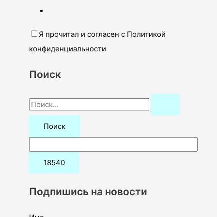
Я прочитал и согласен с Политикой
конфиденциальности
Поиск
П
о
и
с
к
:
Подпишись на новости