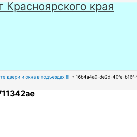
г Красноярского края
е двери и окна в подъездах !!!!
16b4a4a0-de2d-40fe-b16f
711342ae