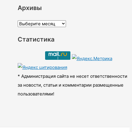
Архивы
А
р
Статистика
х
и
в
ы
* Администрация сайта не несет ответственности
за новости, статьи и комментарии размещенные
пользователями!